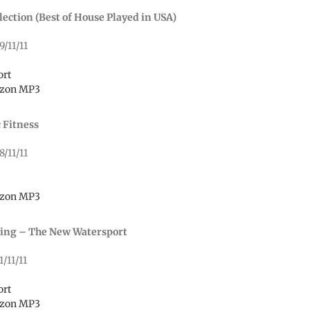
ection (Best of House Played in USA)
9/11/11
ort
zon MP3
 Fitness
8/11/11
zon MP3
ling – The New Watersport
1/11/11
ort
zon MP3