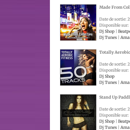
Made From Coll
Date de sortie: 2
Disponible sur:
Dj Shop
|
Beatp
Dj Tunes
|
Ama
Totally Aerobic
Date de sortie: 2
Disponible sur:
Dj Shop
Dj Tunes
|
Ama
Stand Up Padd
Date de sortie: 2
Disponible sur:
Dj Shop
|
Beatp
Dj Tunes
|
Ama