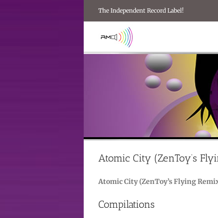
Passer
The Independent Record Label!
au
contenu
Atomic City (ZenToy’s Fly
Atomic City (ZenToy’s Flying Remi
Compilations