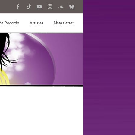
Facebook
Tiktok
YouTube
Instagram
SoundCloud
Bluesky
e Records
Artistes
Newsletter