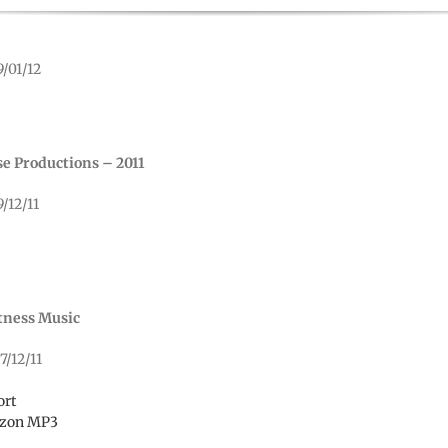
9/01/12
se Productions – 2011
9/12/11
tness Music
7/12/11
ort
zon MP3