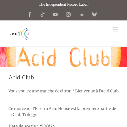
Passer
The Independent Record Label!
au
contenu
Facebook
Tiktok
YouTube
Instagram
SoundCloud
Bluesky
Acid Club
Vous voulez une tranche de citron ? Bienvenue à l’Acid Club
!
Ce morceau d’Electro Acid House est la première partie de
la Club Trilogy.
Date de sortie : 25/10/24