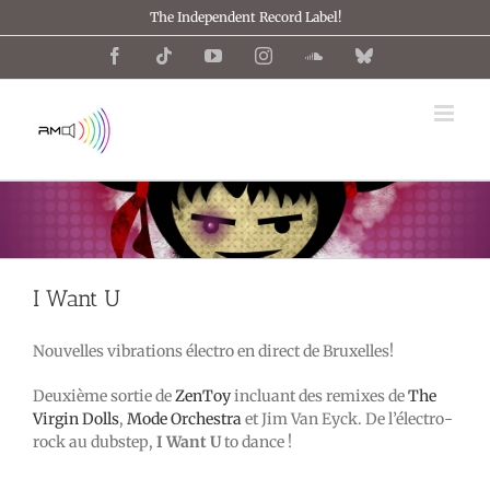
Passer
The Independent Record Label!
au
contenu
Facebook
Tiktok
YouTube
Instagram
SoundCloud
Bluesky
I Want U
Nouvelles vibrations électro en direct de Bruxelles!
Deuxième sortie de
ZenToy
incluant des remixes de
The
Virgin Dolls
,
Mode Orchestra
et Jim Van Eyck. De l’électro-
rock au dubstep,
I Want U
to dance !