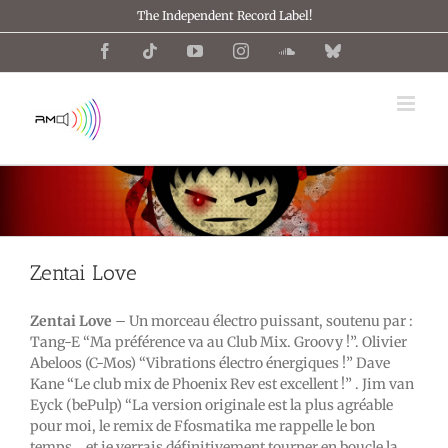
Passer
The Independent Record Label!
au
contenu
Facebook
Tiktok
YouTube
Instagram
SoundCloud
Bluesky
Zentai Love
Zentai Love
– Un morceau électro puissant, soutenu par :
Tang-E “Ma préférence va au Club Mix. Groovy !”. Olivier
Abeloos (C-Mos) “Vibrations électro énergiques !” Dave
Kane “Le club mix de Phoenix Rev est excellent !” . Jim van
Eyck (bePulp) “La version originale est la plus agréable
pour moi, le remix de Ffosmatika me rappelle le bon
temps… et je verrais définitivement tourner en boucle la