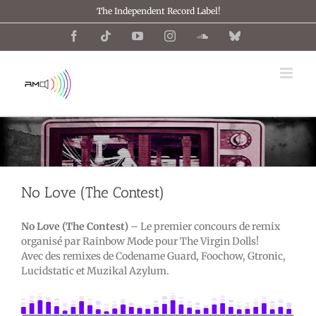
Passer
The Independent Record Label!
au
contenu
Facebook
Tiktok
YouTube
Instagram
SoundCloud
Bluesky
No Love (The Contest)
No Love (The Contest)
– Le premier concours de remix
organisé par Rainbow Mode pour The Virgin Dolls!
Avec des remixes de Codename Guard, Foochow, Gtronic,
Lucidstatic et Muzikal Azylum.