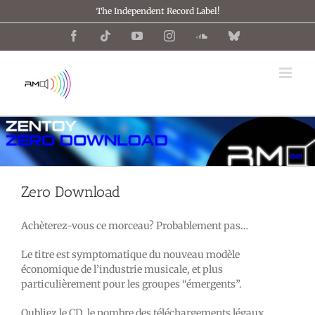
Passer
The Independent Record Label!
au
contenu
Facebook
Tiktok
YouTube
Instagram
SoundCloud
Bluesky
Zero Download
Achèterez-vous ce morceau? Probablement pas…
Le titre est symptomatique du nouveau modèle
économique de l’industrie musicale, et plus
particulièrement pour les groupes “émergents”.
Oubliez le CD, le nombre des téléchargements légaux