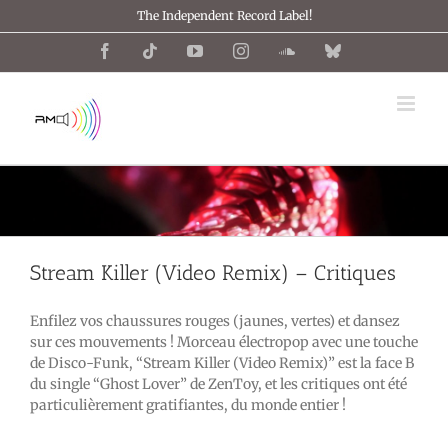
Passer
The Independent Record Label!
au
contenu
Facebook
Tiktok
YouTube
Instagram
SoundCloud
Bluesky
Stream Killer (Video Remix) – Critiques
Enfilez vos chaussures rouges (jaunes, vertes) et dansez
sur ces mouvements ! Morceau électropop avec une touche
de Disco-Funk, “Stream Killer (Video Remix)” est la face B
du single “Ghost Lover” de ZenToy, et les critiques ont été
particulièrement gratifiantes, du monde entier !